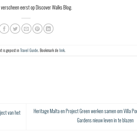
en verscheen eerst op Discover Walks Blog.
ht is gepost in
Travel Guide
. Bookmark de
link
.
Heritage Malta en Project Green werken samen om Villa Por
ject van het
Gardens nieuw leven in te blazen