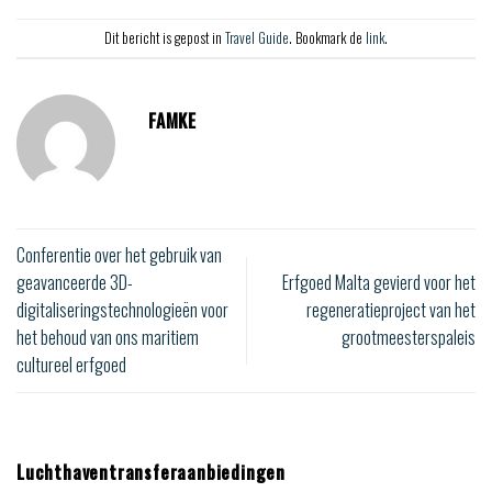
Dit bericht is gepost in
Travel Guide
. Bookmark de
link
.
FAMKE
Conferentie over het gebruik van
geavanceerde 3D-
Erfgoed Malta gevierd voor het
digitaliseringstechnologieën voor
regeneratieproject van het
het behoud van ons maritiem
grootmeesterspaleis
cultureel erfgoed
Luchthaventransferaanbiedingen