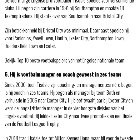
De voormalige Engelse profvoetballer Tisdale speelde voor verschillende
clubs. Hij begon zijn carrière in 1991 bij Southampton en maakte 18
teamoptredens. Hij stapte over van Southampton naar Bristol City.
Zijn betrokkenheid bij Bristol City was minimaal. Daarnaast speelde hij
voor Panionios, Yeovil Town, FinnPa, Exeter City, Northampton Town,
Huddersfield Town en Exeter.
Bekijk: Top 10 beste voetbalspelers van het Engelse nationale team
6. Hij is voetbalmanager en coach geweest in zes teams
Sinds 2000, toen Tisdale zijn coaching- en managementcarrière begon,
is hij coach in zes teams. Hij begon als manager bij team Bath en
verhuisde in 2006 naar Exeter City. Hij bleef twaalf jaar bij Exeter City en
werd de langstzittende manager in de vier hoogste divisies van het
Engelse voetbal. Hij leidde Exeter City naar twee promoties en een finale
van de Football League Trophy.
In 2018 trad Tisdale toe tot Milton Keynes Dons, waar hij voor de tweede