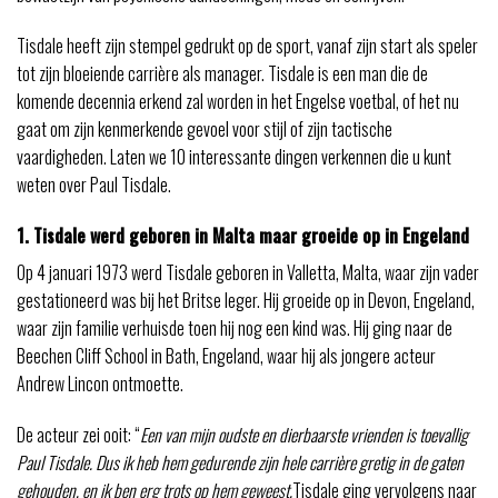
Tisdale heeft zijn stempel gedrukt op de sport, vanaf zijn start als speler
tot zijn bloeiende carrière als manager. Tisdale is een man die de
komende decennia erkend zal worden in het Engelse voetbal, of het nu
gaat om zijn kenmerkende gevoel voor stijl of zijn tactische
vaardigheden. Laten we 10 interessante dingen verkennen die u kunt
weten over Paul Tisdale.
1. Tisdale werd geboren in Malta maar groeide op in Engeland
Op 4 januari 1973 werd Tisdale geboren in Valletta, Malta, waar zijn vader
gestationeerd was bij het Britse leger. Hij groeide op in Devon, Engeland,
waar zijn familie verhuisde toen hij nog een kind was. Hij ging naar de
Beechen Cliff School in Bath, Engeland, waar hij als jongere acteur
Andrew Lincon ontmoette.
De acteur zei ooit: “
Een van mijn oudste en dierbaarste vrienden is toevallig
Paul Tisdale. Dus ik heb hem gedurende zijn hele carrière gretig in de gaten
gehouden, en ik ben erg trots op hem geweest.
Tisdale ging vervolgens naar