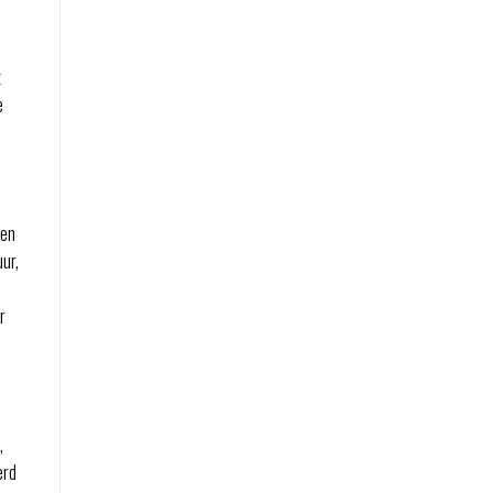
t
e
ten
ur,
r
,
erd