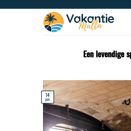
Een levendige s
14
jun