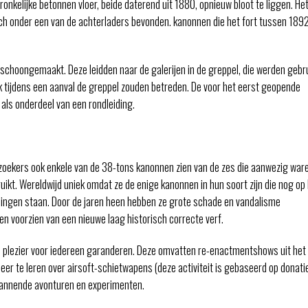
kelijke betonnen vloer, beide daterend uit 1880, opnieuw bloot te liggen. He
ich onder een van de achterladers bevonden. kanonnen die het fort tussen 189
hoongemaakt. Deze leidden naar de galerijen in de greppel, die werden gebr
jk tijdens een aanval de greppel zouden betreden. De voor het eerst geopende
n als onderdeel van een rondleiding.
oekers ook enkele van de 38-tons kanonnen zien van de zes die aanwezig war
ruikt. Wereldwijd uniek omdat ze de enige kanonnen in hun soort zijn die nog op
llingen staan. Door de jaren heen hebben ze grote schade en vandalisme
 en voorzien van een nieuwe laag historisch correcte verf.
 die plezier voor iedereen garanderen. Deze omvatten re-enactmentshows uit het
er te leren over airsoft-schietwapens (deze activiteit is gebaseerd op donati
spannende avonturen en experimenten.