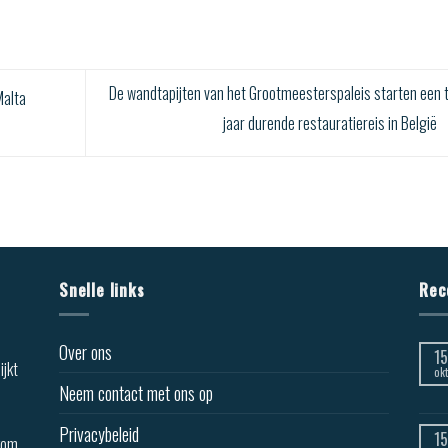
De wandtapijten van het Grootmeesterspaleis starten een 
Malta
jaar durende restauratiereis in België
Snelle links
Rec
Over ons
15
ijkt
okt
Neem contact met ons op
Privacybeleid
15
lkom