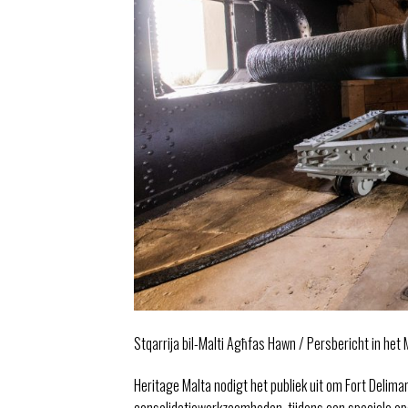
Stqarrija bil-Malti Agħfas Hawn / Persbericht in het M
Heritage Malta nodigt het publiek uit om Fort Delimar
consolidatiewerkzaamheden, tijdens een speciale op