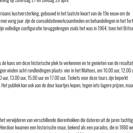
toriaans kustversterking, gebouwd in het laatste kwart van de 19e eeuw om de
mei vorig jaar zijn de consolidatiewerkzaamheden en behandelingen in het for
n volledige configuratie teruggekregen zoals het was in 1964, toen het Brits
 de kans om deze historische plek te verkennen en te genieten van de resulta
en vinden acht rondleidingen plaats: vier in het Maltees, om 10.00 uur, 12.00 u
0 uur, 13.00 uur, 15.00 uur en 17.00 uur. Tickets voor deze tours zijn beperkt
et publiek kan ook aan de deur kaartjes kopen, tegen iets lagere prijzen, maa
et verwijderen van verschillende dierenhokken die dateren uit de jaren tachtig
. Hierdoor kwamen een historische muur, bekend als een parados, die in 1880 w