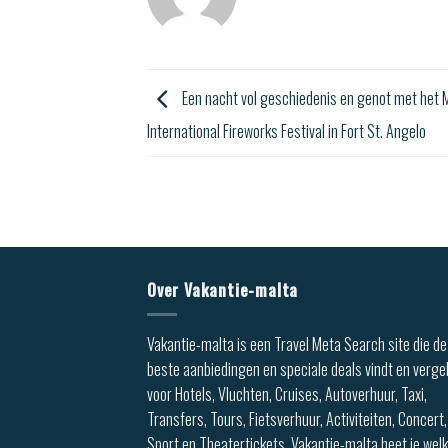
Een nacht vol geschiedenis en genot met het 
International Fireworks Festival in Fort St. Angelo
Over Vakantie-malta
Vakantie-malta is een Travel Meta Search site die de
beste aanbiedingen en speciale deals vindt en vergel
voor Hotels, Vluchten, Cruises, Autoverhuur, Taxi,
Transfers, Tours, Fietsverhuur, Activiteiten, Concert,
Sport en Theatertickets. Vakantie-malta heet je we