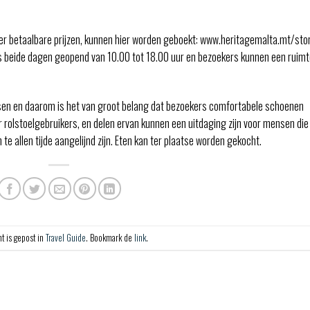
eer betaalbare prijzen, kunnen hier worden geboekt: www.heritagemalta.mt/sto
 is beide dagen geopend van 10.00 tot 18.00 uur en bezoekers kunnen een ruim
atsen en daarom is het van groot belang dat bezoekers comfortabele schoenen
r rolstoelgebruikers, en delen ervan kunnen een uitdaging zijn voor mensen die
te allen tijde aangelijnd zijn. Eten kan ter plaatse worden gekocht.
ht is gepost in
Travel Guide
. Bookmark de
link
.