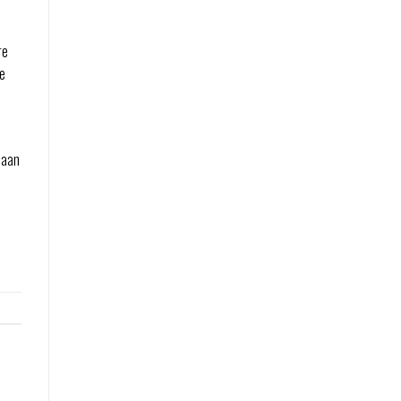
re
te
 aan