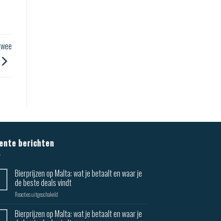
twee
ente berichten
Bierprijzen op Malta: wat je betaalt en waar je
de beste deals vindt
Reacties uitgeschakeld
Bierprijzen op Malta: wat je betaalt en waar je