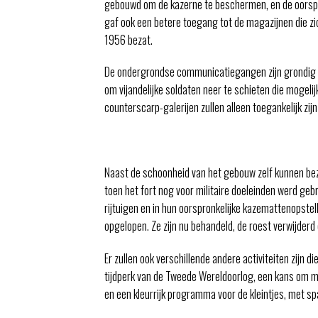
gebouwd om de kazerne te beschermen, en de oorspron
gaf ook een betere toegang tot de magazijnen die z
1956 bezat.
De ondergrondse communicatiegangen zijn grondig sc
om vijandelijke soldaten neer te schieten die mogeli
counterscarp-galerijen zullen alleen toegankelijk zij
Naast de schoonheid van het gebouw zelf kunnen bez
toen het fort nog voor militaire doeleinden werd geb
rijtuigen en in hun oorspronkelijke kazemattenopste
opgelopen. Ze zijn nu behandeld, de roest verwijderd
Er zullen ook verschillende andere activiteiten zijn
tijdperk van de Tweede Wereldoorlog, een kans om me
en een kleurrijk programma voor de kleintjes, met 