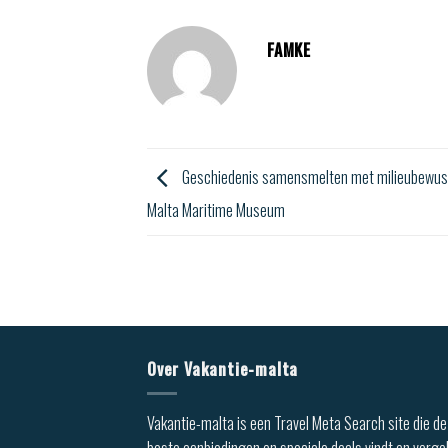
FAMKE
Geschiedenis samensmelten met milieubewustz
Malta Maritime Museum
Over Vakantie-malta
Vakantie-malta is een Travel Meta Search site die de