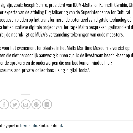
g zijn, zoals Joseph Schirò, president van ICOM-Malta, en Kenneth Gambin, Ch
oor experts van de afdeling Digitalisering van de Superintendence for Cultural
pectieven bieden op het transformerende potentieel van digitale technologieën
a het educatieve digitale project van Heritage Malta bespreken, gefinancierd 
arbij de nadruk ligt op MUŻA’s verzameling tekeningen van oude meesters.
e voor het evenement ter plaatse in het Malta Maritime Museum is vereist op:
 die niet persoonlijk aanwezig kunnen zijn, is de livestream beschikbaar op 
er de sprekers en de onderwerpen die aan bod komen, vindt u hier:
ums-and-private-collections-using-digital-tools/.
ht is gepost in
Travel Guide
. Bookmark de
link
.