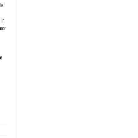
ief
 in
door
de