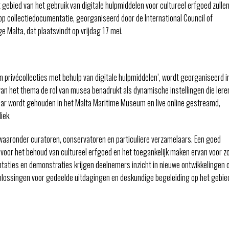
t gebied van het gebruik van digitale hulpmiddelen voor cultureel erfgoed zulle
op collectiedocumentatie, georganiseerd door de International Council of
Malta, dat plaatsvindt op vrijdag 17 mei.
privécollecties met behulp van digitale hulpmiddelen’, wordt georganiseerd in 
an het thema de rol van musea benadrukt als dynamische instellingen die lere
nar wordt gehouden in het Malta Maritime Museum en live online gestreamd,
iek.
aaronder curatoren, conservatoren en particuliere verzamelaars. Een goed
voor het behoud van cultureel erfgoed en het toegankelijk maken ervan voor z
ntaties en demonstraties krijgen deelnemers inzicht in nieuwe ontwikkelingen 
oplossingen voor gedeelde uitdagingen en deskundige begeleiding op het gebie