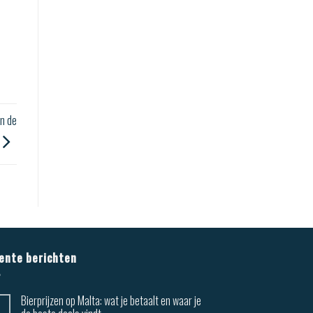
n de
ente berichten
Bierprijzen op Malta: wat je betaalt en waar je