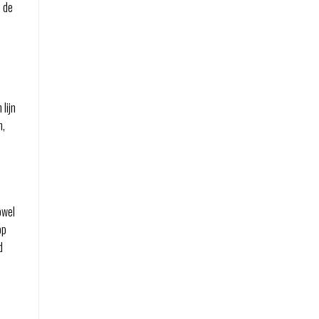
n de
lijn
n,
owel
op
d